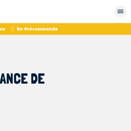
ue
En Précommande
SANCE DE