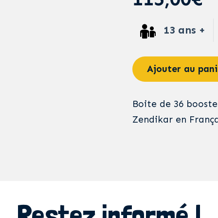
13 ans +
Ajouter au pani
Boite de 36 booste
Zendikar en França
Restez informé !