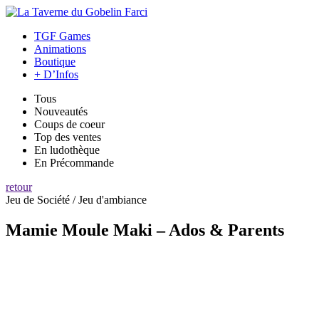
TGF Games
Animations
Boutique
+ D’Infos
Tous
Nouveautés
Coups de coeur
Top des ventes
En ludothèque
En Précommande
retour
Jeu de Société / Jeu d'ambiance
Mamie Moule Maki – Ados & Parents