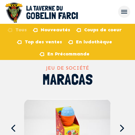
Tous
Nouveautés
Coups de coeur
Top des ventes
En ludothèque
retour
En Précommande
JEU DE SOCIÉTÉ
MARACAS