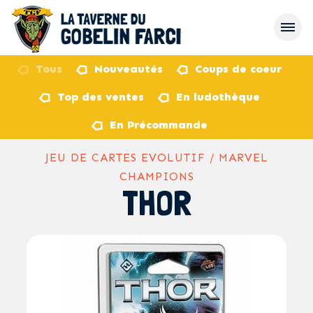
Tous
Nouveautés
Coups de coeur
Top des ventes
En ludothèque
retour
En Précommande
JEU DE CARTES EVOLUTIF / MARVEL
CHAMPIONS
THOR