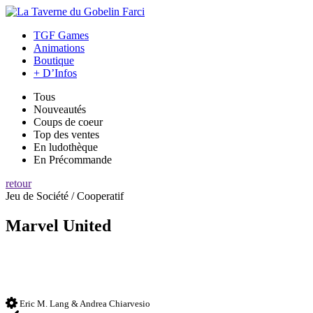
TGF Games
Animations
Boutique
+ D’Infos
Tous
Nouveautés
Coups de coeur
Top des ventes
En ludothèque
En Précommande
retour
Jeu de Société / Cooperatif
Marvel United
Eric M. Lang & Andrea Chiarvesio