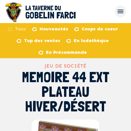
Tous
Nouveautés
Coups de coeur
Top des ventes
En ludothèque
retour
En Précommande
JEU DE SOCIÉTÉ
MEMOIRE 44 EXT
PLATEAU
HIVER/DÉSERT