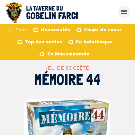
Tous
Nouveautés
Coups de coeur
Top des ventes
En ludothèque
retour
En Précommande
JEU DE SOCIÉTÉ
MÉMOIRE 44