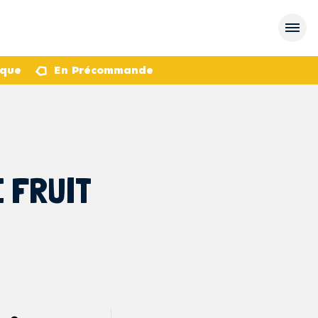
èque
En Précommande
E FRUIT