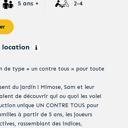
5 ans +
2-4
er
 location
n de type « un contre tous » pour toute
ssent du jardin ! Mimose, Sam et leur
aient de découvrir qui ou quoi les vole!
duction unique UN CONTRE TOUS pour
amilles à partir de 5 ans, les joueurs
tives, rassemblant des indices,