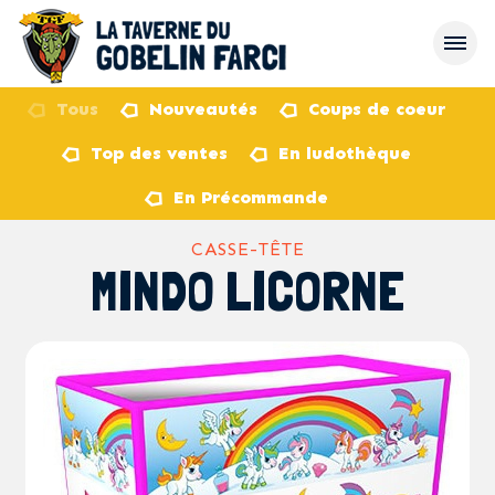
Tous
Nouveautés
Coups de coeur
Top des ventes
En ludothèque
retour
En Précommande
CASSE-TÊTE
MINDO LICORNE