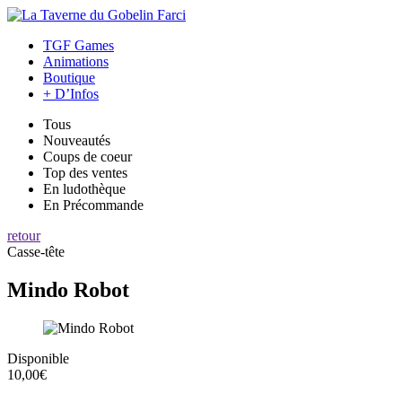
TGF Games
Animations
Boutique
+ D’Infos
Tous
Nouveautés
Coups de coeur
Top des ventes
En ludothèque
En Précommande
retour
Casse-tête
Mindo Robot
Disponible
10,00€