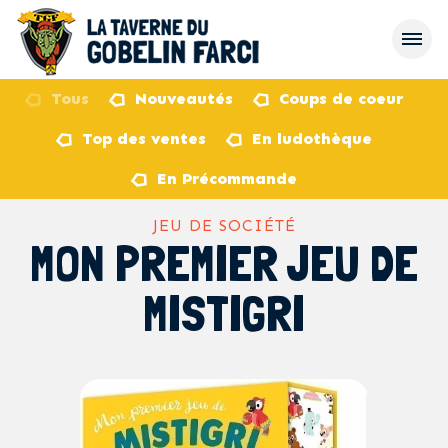
Tous
Nouveautés
Coups de coeur
Top des ventes
En ludothèque
retour
En Précommande
JEU DE SOCIÉTÉ
MON PREMIER JEU DE
MISTIGRI