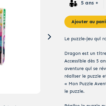
5 ans +
Ajouter au pani
Le puzzle-jeu qui 
Dragon est un titr
Accessible dès 5 an
aventure qui se rév
réaliser le puzzle 
« Mon Puzzle Aventu
le puzzle.
Réalise le puzzle pu