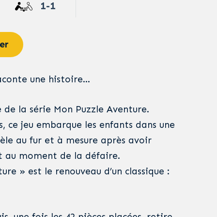
1-1
er
raconte une histoire…
e de la série Mon Puzzle Aventure.
s, ce jeu embarque les enfants dans une
èle au fur et à mesure après avoir
et au moment de la défaire.
re » est le renouveau d’un classique :
is, une fois les 42 pièces placées, retire-