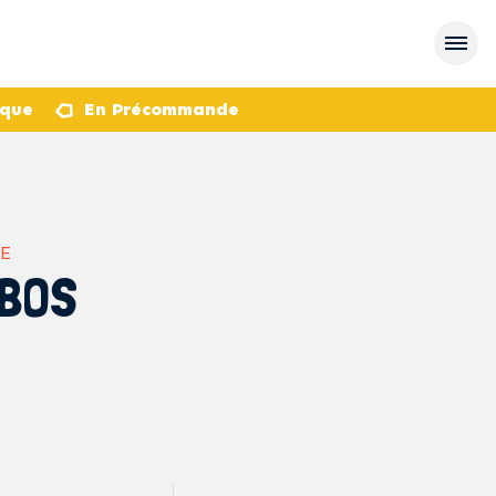
èque
En Précommande
E
OBOS