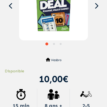
Hasbro
Disponible
10,00€
15 min
8 ans +
2-5