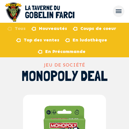
Tous
Nouveautés
Coups de coeur
Top des ventes
En ludothèque
retour
En Précommande
JEU DE SOCIÉTÉ
MONOPOLY DEAL