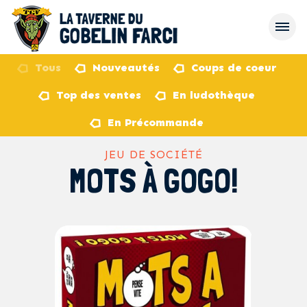
Tous
Nouveautés
Coups de coeur
Top des ventes
En ludothèque
retour
En Précommande
JEU DE SOCIÉTÉ
MOTS À GOGO!