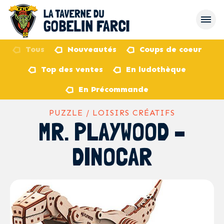
Tous
Nouveautés
Coups de coeur
Top des ventes
En ludothèque
retour
En Précommande
PUZZLE / LOISIRS CRÉATIFS
MR. PLAYWOOD –
DINOCAR