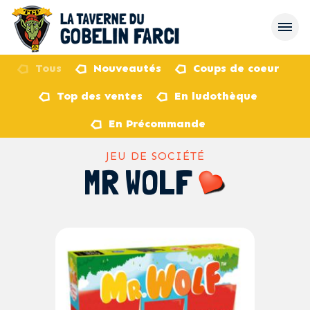
Tous
Nouveautés
Coups de coeur
Top des ventes
En ludothèque
retour
En Précommande
JEU DE SOCIÉTÉ
MR WOLF