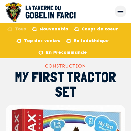
Tous
Nouveautés
Coups de coeur
Top des ventes
En ludothèque
retour
En Précommande
CONSTRUCTION
MY FIRST TRACTOR
SET