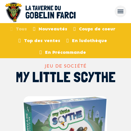
Tous
Nouveautés
Coups de coeur
Top des ventes
En ludothèque
retour
En Précommande
JEU DE SOCIÉTÉ
MY LITTLE SCYTHE