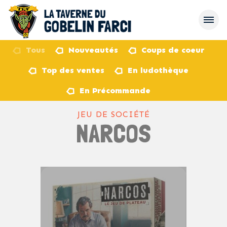
Tous
Nouveautés
Coups de coeur
Top des ventes
En ludothèque
retour
En Précommande
JEU DE SOCIÉTÉ
NARCOS