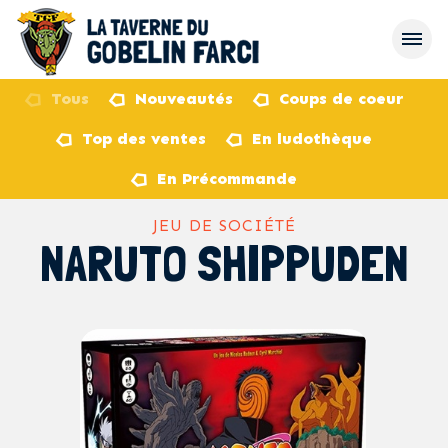
Tous
Nouveautés
Coups de coeur
Top des ventes
En ludothèque
retour
En Précommande
JEU DE SOCIÉTÉ
NARUTO SHIPPUDEN