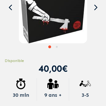
Disponible
40,00€
30 min
9 ans +
3-5