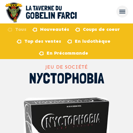
Tous
Nouveautés
Coups de coeur
Top des ventes
En ludothèque
retour
En Précommande
JEU DE SOCIÉTÉ
NYCTOPHOBIA