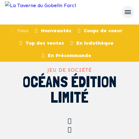
Tous
Nouveautés
Coups de coeur
Top des ventes
En ludothèque
retour
En Précommande
JEU DE SOCIÉTÉ
OCÉANS ÉDITION
LIMITÉ