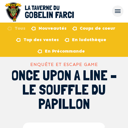
Tous
Nouveautés
Coups de coeur
Top des ventes
En ludothèque
retour
En Précommande
ENQUÊTE ET ESCAPE GAME
ONCE UPON A LINE –
LE SOUFFLE DU
PAPILLON