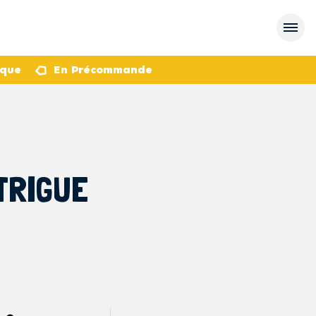
èque
En Précommande
TRIGUE