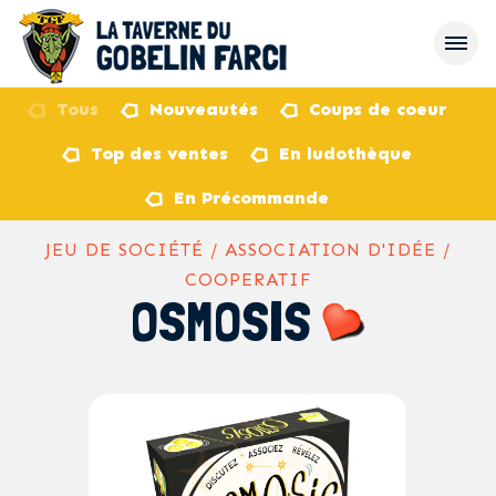
Tous
Nouveautés
Coups de coeur
Top des ventes
En ludothèque
retour
En Précommande
JEU DE SOCIÉTÉ / ASSOCIATION D'IDÉE /
COOPERATIF
OSMOSIS