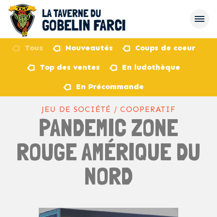
Tous
Nouveautés
Coups de coeur
Top des ventes
En ludothèque
retour
En Précommande
JEU DE SOCIÉTÉ / COOPERATIF
PANDEMIC ZONE
ROUGE AMÉRIQUE DU
NORD