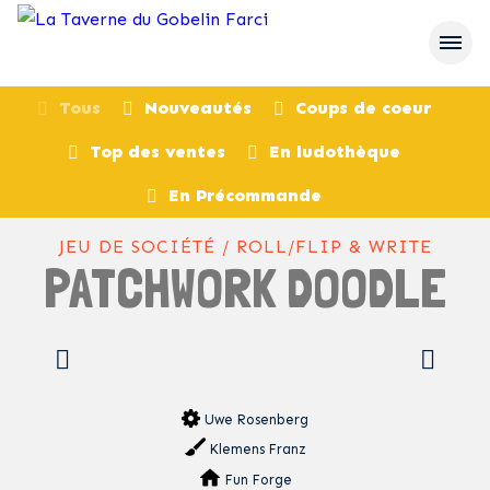
Tous
Nouveautés
Coups de coeur
Top des ventes
En ludothèque
retour
En Précommande
JEU DE SOCIÉTÉ / ROLL/FLIP & WRITE
PATCHWORK DOODLE
Uwe Rosenberg
Klemens Franz
Fun Forge