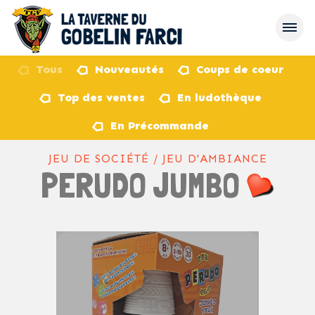
Tous
Nouveautés
Coups de coeur
Top des ventes
En ludothèque
retour
En Précommande
JEU DE SOCIÉTÉ / JEU D'AMBIANCE
PERUDO JUMBO