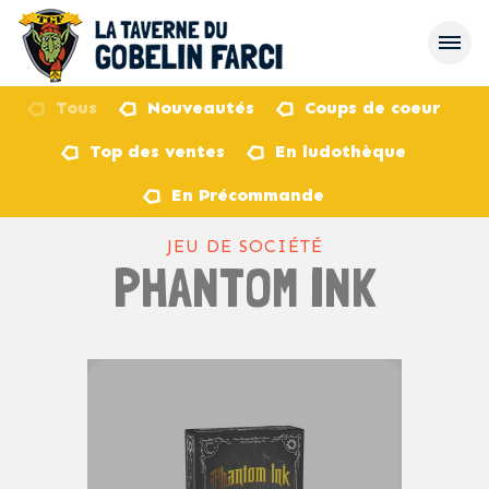
Tous
Nouveautés
Coups de coeur
Top des ventes
En ludothèque
retour
En Précommande
JEU DE SOCIÉTÉ
PHANTOM INK