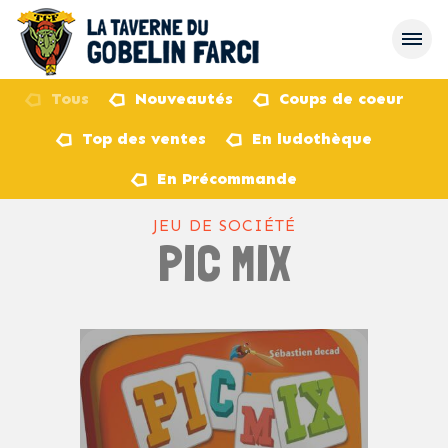
Tous
Nouveautés
Coups de coeur
Top des ventes
En ludothèque
retour
En Précommande
JEU DE SOCIÉTÉ
PIC MIX