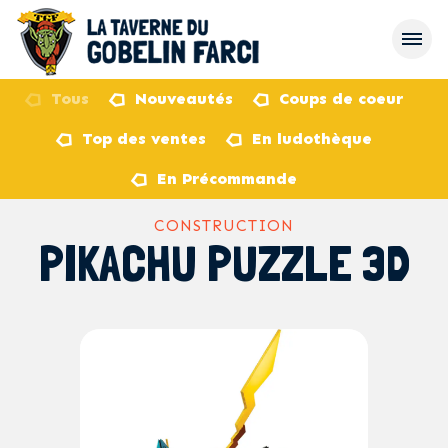
Tous
Nouveautés
Coups de coeur
Top des ventes
En ludothèque
retour
En Précommande
CONSTRUCTION
PIKACHU PUZZLE 3D