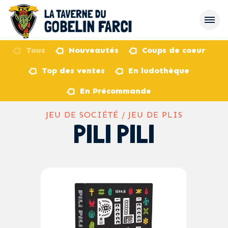
Tous
Nouveautés
Coups de coeur
Top des ventes
En ludothèque
retour
En Précommande
JEU DE SOCIÉTÉ / JEU DE PLIS
PILI PILI