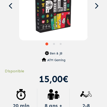
Ben & JB
ATM Gaming
Disponible
15,00€
20 min
8 ans +
2-8