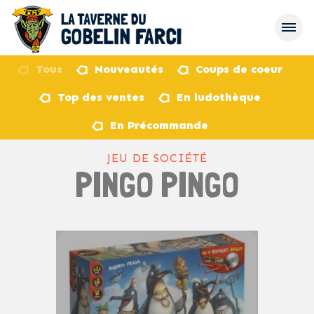
Tous
Nouveautés
Coups de coeur
Top des ventes
En ludothèque
retour
En Précommande
JEU DE SOCIÉTÉ
PINGO PINGO