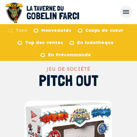
Tous
Nouveautés
Coups de coeur
Top des ventes
En ludothèque
retour
En Précommande
JEU DE SOCIÉTÉ
PITCH OUT