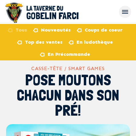
Tous
Nouveautés
Coups de coeur
Top des ventes
En ludothèque
retour
En Précommande
CASSE-TÊTE / SMART GAMES
POSE MOUTONS
CHACUN DANS SON
PRÉ!