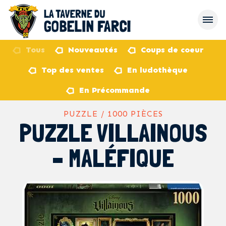
Tous
Nouveautés
Coups de coeur
Top des ventes
En ludothèque
retour
En Précommande
PUZZLE / 1000 PIÈCES
PUZZLE VILLAINOUS
– MALÉFIQUE