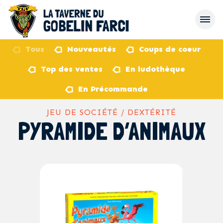
Tous
Nouveautés
Coups de coeur
Top des ventes
En ludothèque
retour
En Précommande
JEU DE SOCIÉTÉ / DEXTÉRITÉ
PYRAMIDE D’ANIMAUX