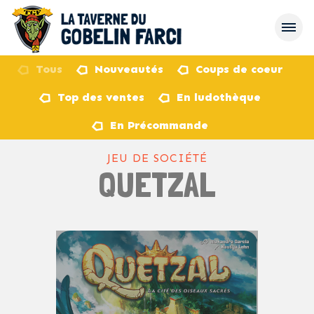
Tous
Nouveautés
Coups de coeur
Top des ventes
En ludothèque
retour
En Précommande
JEU DE SOCIÉTÉ
QUETZAL