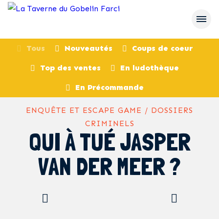
Tous
Nouveautés
Coups de coeur
Top des ventes
En ludothèque
retour
En Précommande
ENQUÊTE ET ESCAPE GAME / DOSSIERS
CRIMINELS
QUI À TUÉ JASPER
VAN DER MEER ?