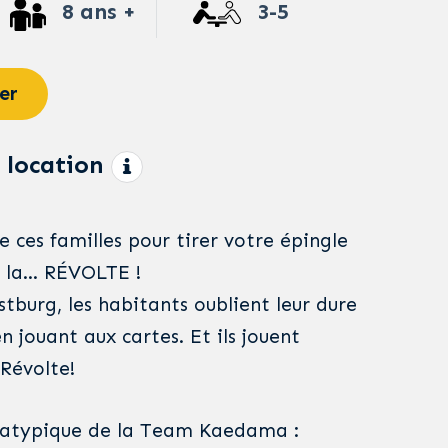
8 ans +
3-5
er
 location
 ces familles pour tirer votre épingle
à la… RÉVOLTE !
tburg, les habitants oublient leur dure
n jouant aux cartes. Et ils jouent
 Révolte!
s atypique de la Team Kaedama :