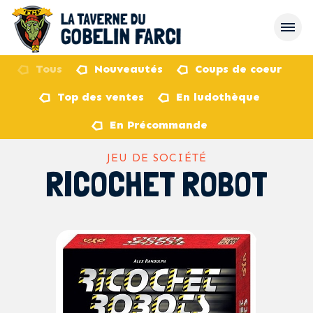
Tous
Nouveautés
Coups de coeur
Top des ventes
En ludothèque
retour
En Précommande
JEU DE SOCIÉTÉ
RICOCHET ROBOT