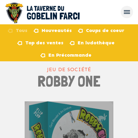
Tous
Nouveautés
Coups de coeur
Top des ventes
En ludothèque
retour
En Précommande
JEU DE SOCIÉTÉ
ROBBY ONE