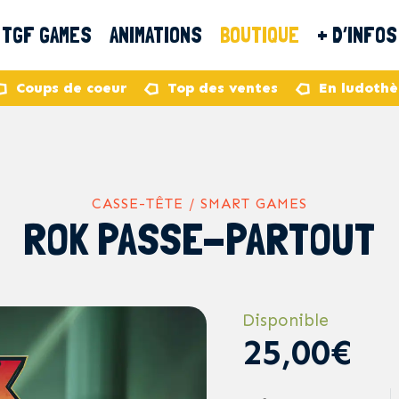
TGF GAMES
ANIMATIONS
BOUTIQUE
+ D’INFOS
Coups de coeur
Top des ventes
En ludoth
CASSE-TÊTE / SMART GAMES
ROK PASSE-PARTOUT
Disponible
25,00€