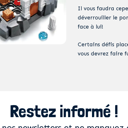
Il vous faudra cep
déverrouiller le p
face à lui!
Certains défis pla
vous devrez faire f
Restez informé !
 nos newsletters et ne manquez 