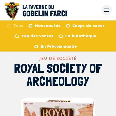
Tous
Nouveautés
Coups de coeur
Top des ventes
En ludothèque
retour
En Précommande
JEU DE SOCIÉTÉ
ROYAL SOCIETY OF
ARCHEOLOGY