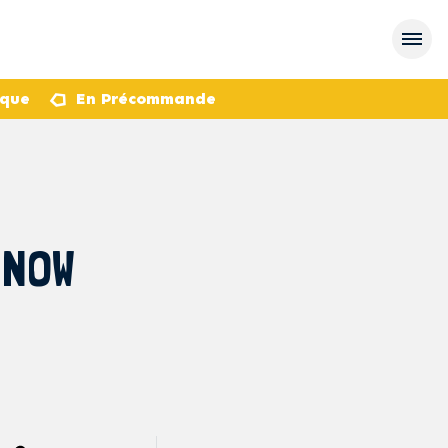
èque
En Précommande
 NOW