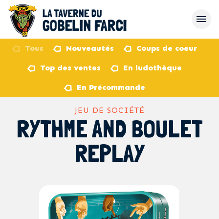
Tous
Nouveautés
Coups de coeur
Top des ventes
En ludothèque
retour
En Précommande
JEU DE SOCIÉTÉ
RYTHME AND BOULET
REPLAY