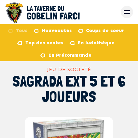
Tous
Nouveautés
Coups de coeur
Top des ventes
En ludothèque
retour
En Précommande
JEU DE SOCIÉTÉ
SAGRADA EXT 5 ET 6
JOUEURS