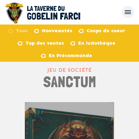
Tous
Nouveautés
Coups de coeur
Top des ventes
En ludothèque
retour
En Précommande
JEU DE SOCIÉTÉ
SANCTUM