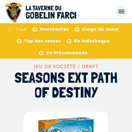
Tous
Nouveautés
Coups de coeur
Top des ventes
En ludothèque
retour
En Précommande
JEU DE SOCIÉTÉ / DRAFT
SEASONS EXT PATH
OF DESTINY