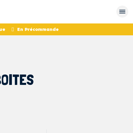
ue
En Précommande
BOITES